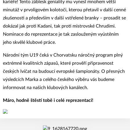
kariéře! Tento záblesk geniality mu vynesl mnohem větší
minutáž v prvoligovém kolotoči, kterou přetavil v další cenné
zkušenosti a především v další vstřelené branky – prosadit se
dokázal jak proti Kadani, tak proti mistrovské Chrudimi.
Nominace do reprezentace je tak zaslouženým vyústěním
jeho skvělé klubové práce.
Národní tým U19 čeká v Chorvatsku náročný program plný
extrémně kvalitních zápasů, které prověří připravenost
českých lvíčat na budoucí evropské šampionáty. O přesných
výsledcích Marka a celého českého výběru vás budeme
informovat na našich klubových kanálech.
Máro, hodně štěstí tobě i celé reprezentaci!