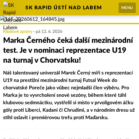
SK RAPID ÚSTÍ NAD LABEM
MENU
Klubové zprávy
-
pá 12. 6. 2026
Marka Černého čeká další mezinárodní
test. Je v nominaci reprezentace U19
na turnaj v Chorvatsku!
Náš talentovaný univerzál Marek Černý míří s reprezentací
U19 na prestižní mezinárodní turnaj Futsal Week do
chorvatské Poreče jako vůbec nejmladší člen výběru. Pro
Marka je to vyvrcholení snové sezóny, během které táhl
klubovou sedmnáctku, vystřelil si místo v prvoligovém áčku
góly proti Liberci, Kadani či Chrudimi, a v národním dresu už
stihl oslavit i premiérovou trefu proti Maďarsku.