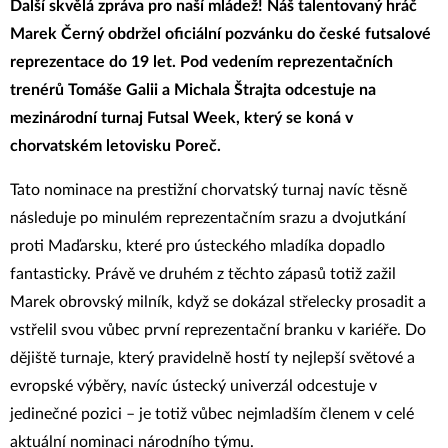
Další skvělá zpráva pro naší mládež! Náš talentovaný hráč
Marek Černý obdržel oficiální pozvánku do české futsalové
reprezentace do 19 let. Pod vedením reprezentačních
trenérů Tomáše Galii a Michala Štrajta odcestuje na
mezinárodní turnaj Futsal Week, který se koná v
chorvatském letovisku Poreč.
Tato nominace na prestižní chorvatský turnaj navíc těsně
následuje po minulém reprezentačním srazu a dvojutkání
proti Maďarsku, které pro ústeckého mladíka dopadlo
fantasticky. Právě ve druhém z těchto zápasů totiž zažil
Marek obrovský milník, když se dokázal střelecky prosadit a
vstřelil svou vůbec první reprezentační branku v kariéře. Do
dějiště turnaje, který pravidelně hostí ty nejlepší světové a
evropské výběry, navíc ústecký univerzál odcestuje v
jedinečné pozici – je totiž vůbec nejmladším členem v celé
aktuální nominaci národního týmu.