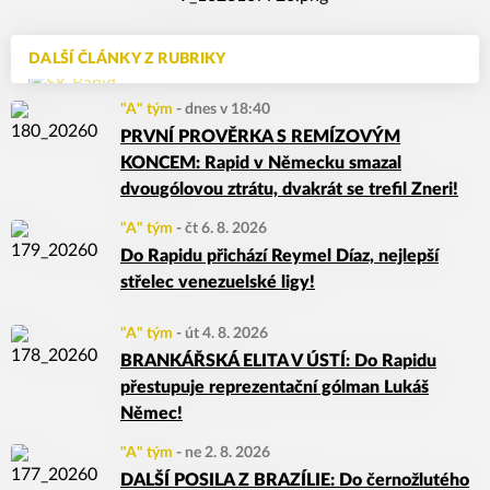
DALŠÍ ČLÁNKY Z RUBRIKY
"A" tým
-
dnes v 18:40
PRVNÍ PROVĚRKA S REMÍZOVÝM
KONCEM: Rapid v Německu smazal
dvougólovou ztrátu, dvakrát se trefil Zneri!
"A" tým
-
čt 6. 8. 2026
Do Rapidu přichází Reymel Díaz, nejlepší
střelec venezuelské ligy!
"A" tým
-
út 4. 8. 2026
BRANKÁŘSKÁ ELITA V ÚSTÍ: Do Rapidu
přestupuje reprezentační gólman Lukáš
Němec!
"A" tým
-
ne 2. 8. 2026
DALŠÍ POSILA Z BRAZÍLIE: Do černožlutého