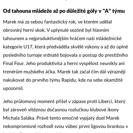
Od tahouna mládeže až po důležité góly v "A" týmu
Marek má za sebou fantastický rok, ve kterém udělal
obrovský herní skok. V uplynulé sezóně byl hlavním
tahounem a nejproduktivnějším hráčem naší mládežnické
kategorie U17, která předváděla skvělé výkony a až do úplně
posledního turnaje srdnatě bojovala o postup do prestižního
Final Four. Jeho produktivita a herní vyspělost neunikly ani
trenérům mužského áčka. Marek tak začal čím dál výrazněji
nakukovat do prvního týmu Rapidu, kde na sebe okamžitě
upozornil.
Jeho průlomový moment přišel v zápase proti Liberci, který
byl zároveň vítěznou dočasnou rozlučkou klubové ikony
Michala Saláka. Právě tento emočně vypjatý duel Marek
nekompromisně rozhodl svou vůbec první ligovou brankou v