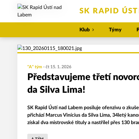
SK RAPID ÚS
Klub
Týmy
P
"A" tým
-
čt 15. 1. 2026
Představujeme třetí novoro
da Silva Lima!
SK Rapid Ústí nad Labem posiluje ofenzivu o zkuš
přichází Marcus Vinícius da Silva Lima, 34letý kan
získal dva mistrovské tituly a nastřílel přes 130 br