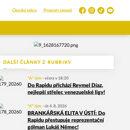
Členská sekce
Program zápasů
Facebook
Instagram
TikTok
YouTube
DALŠÍ ČLÁNKY Z RUBRIKY
"A" tým
-
včera v 18:20
Do Rapidu přichází Reymel Díaz,
nejlepší střelec venezuelské ligy!
"A" tým
-
út 4. 8. 2026
BRANKÁŘSKÁ ELITA V ÚSTÍ: Do
Rapidu přestupuje reprezentační
gólman Lukáš Němec!