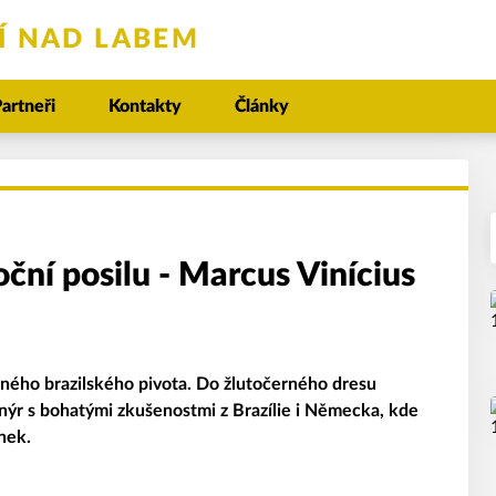
TÍ NAD LABEM
artneři
Kontakty
Články
ční posilu - Marcus Vinícius
eného brazilského pivota. Do žlutočerného dresu
onýr s bohatými zkušenostmi z Brazílie i Německa, kde
anek.