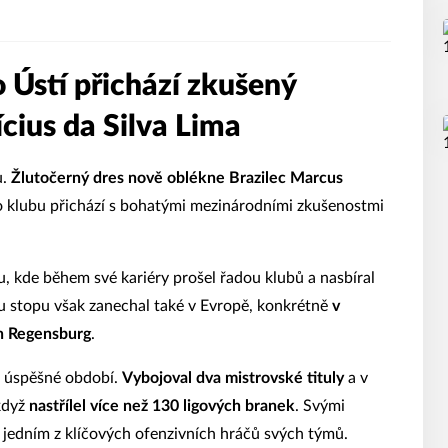
o Ústí přichází zkušený
ícius da Silva Lima
u.
Žlutočerný dres nově oblékne Brazilec Marcus
do klubu přichází s bohatými mezinárodními zkušenostmi
, kde během své kariéry prošel řadou klubů a nasbíral
u stopu však zanechal také v Evropě, konkrétně
v
n Regensburg
.
 úspěšné období.
Vybojoval dva mistrovské tituly
a v
 když
nastřílel více než 130 ligových branek
. Svými
e jedním z klíčových ofenzivních hráčů svých týmů.