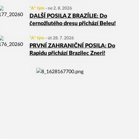
"A" tým
-
ne 2. 8. 2026
DALŠÍ POSILA Z BRAZÍLIE: Do
černožlutého dresu přichází Beleu!
"A" tým
-
út 28. 7. 2026
PRVNÍ ZAHRANIČNÍ POSILA: Do
Rapidu přichází Brazilec Zneri!