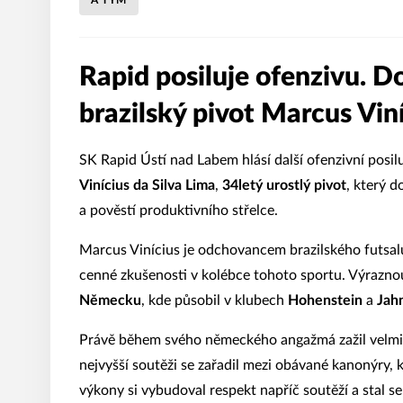
A TÝM
Rapid posiluje ofenzivu. D
brazilský pivot Marcus Vin
SK Rapid Ústí nad Labem hlásí další ofenzivní posil
Vinícius da Silva Lima
,
34letý urostlý pivot
, který 
a pověstí produktivního střelce.
Marcus Vinícius je odchovancem brazilského futsalu
cenné zkušenosti v kolébce tohoto sportu. Výrazno
Německu
, kde působil v klubech
Hohenstein
a
Jah
Právě během svého německého angažmá zažil velmi
nejvyšší soutěži se zařadil mezi obávané kanonýry,
výkony si vybudoval respekt napříč soutěží a stal s