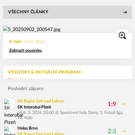
VŠECHNY ČLÁNKY
A tým
2025/2026
Zobrazit soupisku
VÝSLEDKY & AKTUÁLNÍ PROGRAM
Poslední zápasy
SK Rapid Ústí nad Labem
1:9
SK Interobal Plzeň
pá 6. 3. 2026 20:00
@
Sportovní hala Slaný
,
1. Futsal liga,
18. Kolo
Helas Brno
2:3
SK Rapid Ústí nad Labem