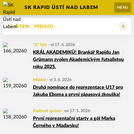
SK RAPID ÚSTÍ NAD LABEM
MENU
A tým
PŘEHLED
"A" tým
-
st 17. 6. 2026
KRÁL AKADEMIKŮ! Brankář Rapidu Jan
Grümann zvolen Akademickým futsalistou
roku 2025.
Mládež
-
st 3. 6. 2026
Druhá nominace do reprezentace U17 pro
Jakuba Eboma a první zápasová zkouška!
Klubové zprávy
-
ne 17. 5. 2026
První reprezentační starty a gól Marka
Černého v Maďarsku!